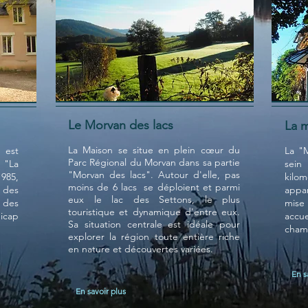
Le Morvan des lacs
La 
La Maison se situe en plein cœur du
 est
La "
Parc Régional du Morvan dans sa partie
 "La
sein
"Morvan des lacs". Autour d'elle, pas
985,
kilo
moins de 6 lacs se déploient et parmi
 des
appar
eux le lac des Settons, le plus
 des
mise
touristique et dynamique d'entre eux.
icap
accue
Sa situation centrale est idéale pour
chamb
explorer la région toute entière riche
en nature et découvertes variées.
En s
En savoir plus