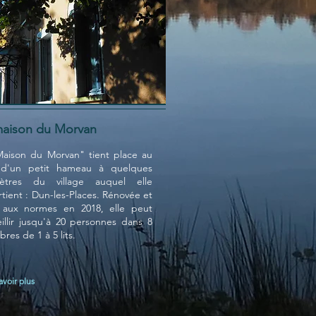
maison du Morvan
Maison du Morvan" tient place au
 d'un petit hameau à quelques
mètres du village auquel elle
tient : Dun-les-Places. Rénovée et
 aux normes en 2018, elle peut
illir jusqu'à 20
personnes dans 8
res de 1 à 5 lits.
avoir plus